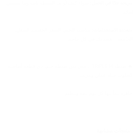
مريحة جدًا في الحمل:
 سواء كتف أو يد، الشنطة ثابتة وما بتتعبش 
إيدك.
متعددة الاستخدامات:
 مناسبة للجيم، السفر الخفيف، الشغل، 
الجامعة… هتخدمك في كل حاجة.
🔥 شنطة TRIPLE H… مش بس شنطة جيم، دي قطعة أساسية 
لأسلوب حياة عملي ومرتب.
جاهزة تبدأ بيها كل يوم بثقة وتنظيم.
منتجات مشابهة