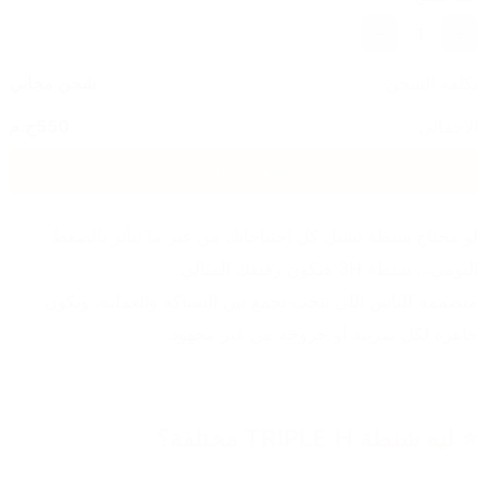
1
تكلفة الشحن
شحن مجاني
الاجمالي
550
ج.م
اضغط هنا للشراء
لو محتاج شنطة تشيل كل احتياجاتك من غير ما تتأثر بالضغط 
اليومي… شنطة 3H هتكون رفيقك المثالي.
متصممة للناس اللي بتحب تجمع بين الشياكة والعملية، وتكون 
جاهزة لكل تمرينة أو خروجة من غير مجهود.
⭐ ليه شنطة TRIPLE H مختلفة؟