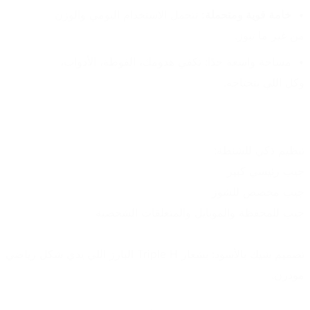
خامة قوية ومتحملة:
 تتحمل الاستخدام اليومي والوزن 
من غير ما تبوز.
مساحة واسعة جدًا: تكفي هدومك، الفوطة، الأدوات، 
وكل اللي بتحتاجه.
تنظيم ذكي للشنطة:
جيب رئيسي كبير
جيب مخصص للشوز
جيب للمحفظة والموبايل والمتعلقات الشخصية
تصميم شيك بالأسود: بشعار Triple H البارز اللي يدي شكل رياضي 
مودرن.