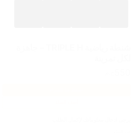
شنطة رياضية TRIPLE H – جاهزة
لكل تمرينة
550
ج.م
اضغط هنا للشراء
أضف للسلة
يرجى ادخال معلوماتك لإكمال الطلب
عدد القطع