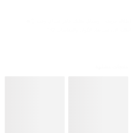
إطلالة مريحة… وستايل يخليك جاهز في أي وقت 👌🔥
اطلبه الآن قبل نفاد الألوان والمقاسات 👕🩳✨
منتجات مشابهة