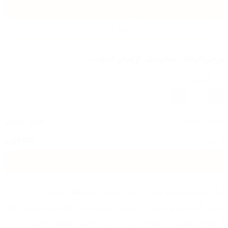
اضغط هنا للشراء
أضف للسلة
يرجى ادخال معلوماتك لإكمال الطلب
عدد القطع
1
تكلفة الشحن
شحن مجاني
الاجمالي
800
ج.م
اضغط هنا للشراء
لوك متكامل يجمع بين الراحة والأناقة في قطعة واحدة.
سوت القميص والشورت سوفت بابل مصمم بخامة مستوردة فائقة 
النعومة والمرونة، ليمنحك حرية حركة كاملة ومظهر عصري 