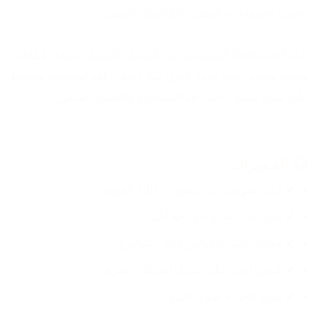
يناسب الخروجات، السفر، والكاجوال اليومي.
الـ Oversize Fit المستوحى من الستايل الأمريكي يمنحك إطلالة 
شبابية مميزة، بينما خامة الفول ليكرا توفر راحة استثنائية وتحافظ 
على شكل السوت حتى بعد الاستخدام والغسيل المتكرر.
💥 المميزات
✔ خامة سوفت بابل مستورد عالية الجودة
✔ فول ليكرا لمرونة وراحة أكبر
✔ معالجة ضد الانكماش (0% انكماش)
✔ تلبيس أوفر سايز ستايل أمريكي عصري
✔ مريح للحركة طوال اليوم