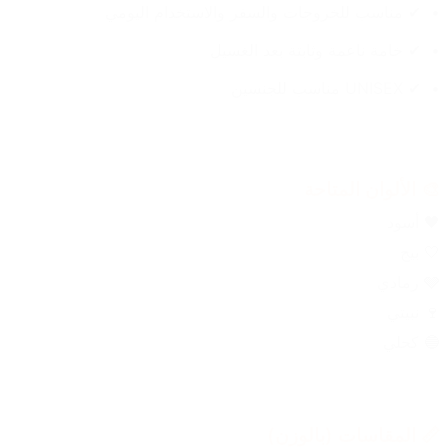
✔ مناسب للخروجات والسفر والاستخدام اليومي
✔ خامة ناعمة وثابتة بعد الغسيل
✔ UNISEX مناسب للجنسين
🎨 الألوان المتاحة
🖤 أسود
🤍 بيج
🩶 رمادي
🍷 نبيتي
🔵 كحلي
📏 المقاسات (بالوزن)