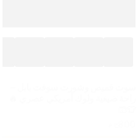
سوت قميص وشورت سوفت بابل –
راحة صيفية ولوك أمريكي عصري 🔥
👕🩳
800
ج.م