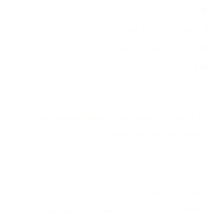
M
 👉 من 60 إلى 70 كجم
L
 👉 من 70 إلى 80 كجم
XL 
👉 من 80 إلى 90 كجم
2XL 
👉 من 90 إلى 100 كجم
💡 ليه السوت ده هيبقى من القطع المفضلة عندك؟
✔ طقم كامل جاهز بدون تفكير
✔ خامة مريحة جدًا في الصيف
✔ شكل تريندي وأنيق
✔ مناسب للرجال والنساء
✔ قطعة عملية للخروجات والسفر والمشاوير اليومية