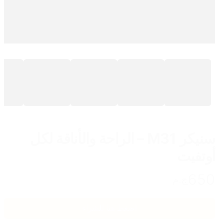
سنيكر M31 – الراحة والأناقة لكل
أوتفيت
650
ج.م
اضغط هنا للشراء