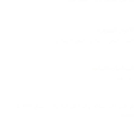
الألوان المتوفرة
أسود – أبيض – رمادي – أبيض × رمادي
المقاسات المتاحة
41 – 46
لو عايز راحة، شياكة، وجودة في حذاء واحد، سنيكر M31 هو 
الاختيار.