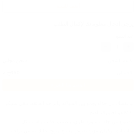
أضف للسلة
يرجى ادخال معلوماتك لإكمال الطلب
عدد القطع
1
تكلفة الشحن
شحن مجاني
الاجمالي
650
ج.م
اضغط هنا للشراء
لو نفسك في حذاء يجمع بين الشياكة والراحة الفائقة، يبقى سنيكر 
M31 هو اختيارك الصح.
مصنوع من جلد مستورد طري، بتصميم جذاب يناسب كل 
مناسباتك، وكمان مزود بفرش مساج مريح يخليك تمشي براحة 