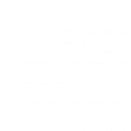
طول اليوم.
لماذا تختار سنيكر M31؟
خامة جلد مستورد طري – مظهر أنيق وإحساس فخم 
مع كل خطوة.
نعل PVC مستورد – خفيف، مرن، ومريح للاستخدام 
اليومي.
فرش مساج مريح – يوفر راحة قصوى ويخفف الضغط 
عن القدمين.
متعدد الاستخدامات – مناسب للخروجات، المشاوير، 
وحتى الشغل.
تصميم عصري يناسب كل ستايل – سواء كاجوال أو 
رياضي، هيكمل لوكك بأفضل شكل.