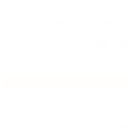
أضف للسلة
يرجى ادخال معلوماتك لإكمال الطلب
عدد القطع
1
تكلفة الشحن
شحن مجاني
الاجمالي
730
ج.م
اضغط هنا للشراء
تصميم نظيف يليق على أي لوك… وراحة تخليك تكمل يومك من 
غير تعب.
Simple Sneakers V33 اختيار عملي للناس اللي بتحب الشكل 
الكلاسيك العصري مع أداء يعتمد عليه.