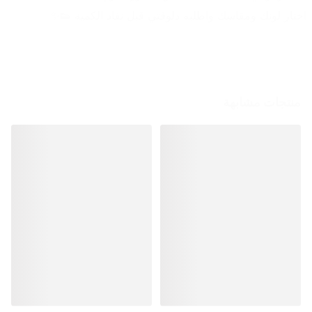
اختار لونك ومقاسك واطلبه دلوقتي قبل نفاد الكمية 👟✨
منتجات مشابهة