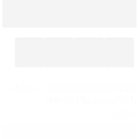
Simple Sneakers V33 – بساطة
راقية تمشي بيها بثقة 👟🔥
730
ج.م
اضغط هنا للشراء