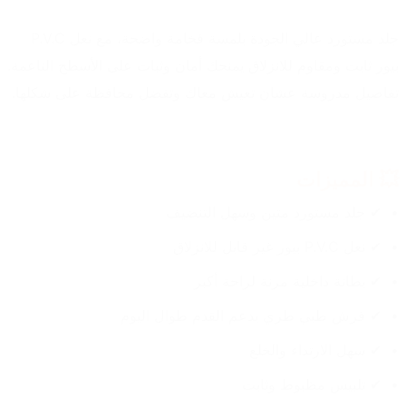
جلد مستورد عالي الجودة بلمسة فخامة واضحة، مع نعل P.V.C 
بيور ثابت ومقاوم للانزلاق يمنحك أمان وثبات على الأسطح الناعمة. 
تفاصيل مدروسة عشان تعيش معاك وتفضل محافظة على شكلها.
💥 المميزات
✔ جلد مستورد متين وسهل التنضيف
✔ نعل P.V.C بيور غير قابل للانزلاق
✔ بطانة داخلية مرنة لراحة أكبر
✔ فرش طبي طري يدعم القدم طوال اليوم
✔ سهل الارتداء والخلع
✔ تلبيس مظبوط وثابت