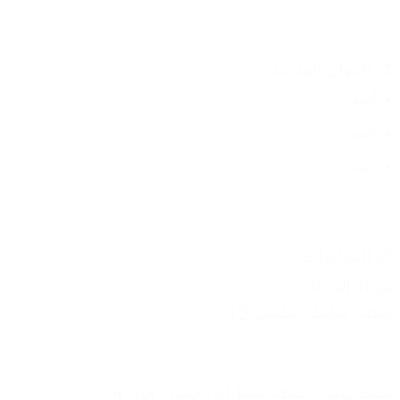
🎨 الألوان المتاحة
أبيض
أسود
رمادي
📏 المقاسات
من 41 إلى 45
(اطلب مقاسك الطبيعي 👌)
سنيكر يومي… شكله بسيط لكن حضوره قوي 🔥