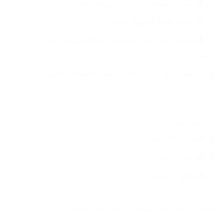
🧵 قماش قطيفة فاخر ناعم ومقاوم قليلًا للماء
🎒 عليقة خلفية لتسهيل التخزين
🧳 شريط خلفي للفّ المصلية وحملها بسهولة أثناء 
السفر
✨ تقفيل أنيق وجودة عالية تناسب الاستخدام اليومي
📏 المقاسات
الطول
: 120 سم
العرض
: 65 سم
الارتفاع
: 2.5 سم
مقاس عملي يوفر مساحة وراحة أثناء الصلاة.