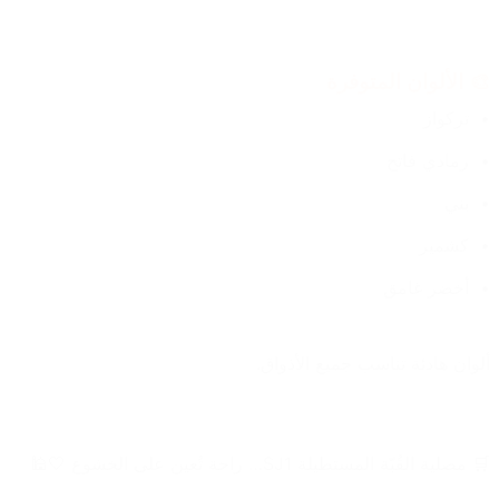
🎨 الألوان المتوفرة
تركواز
رمادي فاتح
بني
كشمير
أخضر غامق
ألوان هادئة تناسب جميع الأذواق.
🛒 مصلية القُبّة المستطيلة SJ1… راحة تُعين على الخشوع 🤍🕌