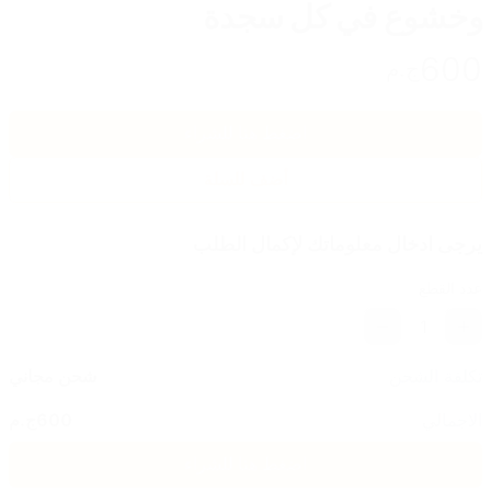
وخشوع في كل سجدة
600
ج.م
اضغط هنا للشراء
أضف للسلة
يرجى ادخال معلوماتك لإكمال الطلب
عدد القطع
1
تكلفة الشحن
شحن مجاني
الاجمالي
600
ج.م
اضغط هنا للشراء