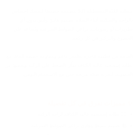
مصلية القُبّة المستطيلة SJ1 مصممة خصيصًا لتمنحك إحساس 
بالراحة والسكينة أثناء الصلاة. تصميم هادئ وأنيق بدون أي 
تطريزات أو رسومات، يراعي الضوابط الشرعية ويُساعد على 
الخشوع والتركيز في كل ركعة.
الخامة من قطيفة فاخرة بملمس ناعم ومقاومة خفيفة للماء، مع 
بطانة إسفنجية عالية الكثافة تقلّل الضغط على الركبة وتحميها من 
الخشونة، لتجربة صلاة مريحة حتى مع الاستخدام اليومي.
✨ مميزات تفرق في كل تفصيلة
🧎‍♂️ بطانة إسفنجية عالية الكثافة لراحة الركبة
🕌 تصميم بسيط وهادئ يراعي الضوابط الشرعية