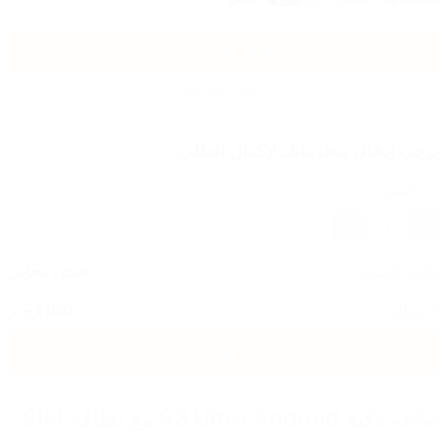
اضغط هنا للشراء
أضف للسلة
يرجى ادخال معلوماتك لإكمال الطلب
عدد القطع
1
تكلفة الشحن
شحن مجاني
الاجمالي
2100
ج.م
اضغط هنا للشراء
ساعة ذكية S8 Ultra Android مع بطاقة SIM: 