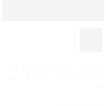
ساعة ذكية S8 Ultra Android مع
بطاقة SIM: الابتكار والأناقة في جهاز
واحد
2100
ج.م
يشاهد هذا المنتج الآن
عميل
20