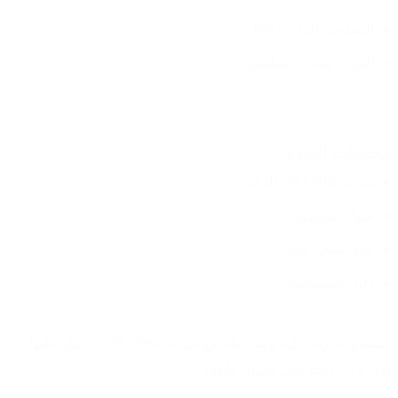
المقاومة للماء: IP67 
المواد: معدن، سيليكون
محتويات العبوة: 
ساعة S8 Ultra الذكية 
سوار سيليكون
كابل شحن USB 
دليل المستخدم
استمتع بتجربة ذكية ومتكاملة مع ساعة S8 Ultra. احصل عليها 
الآن وكن دائمًا على اتصال وأناقة.