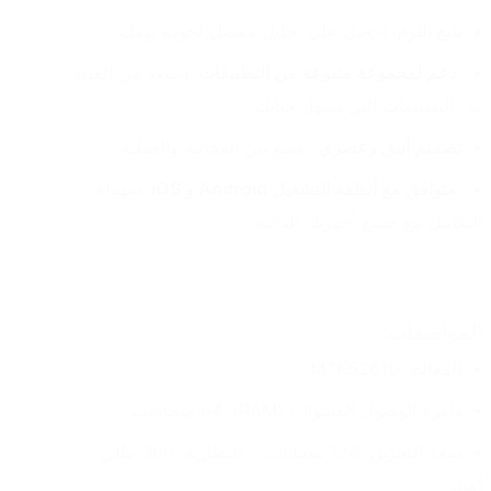
تتبع النوم
: احصل على تحليل مفصل لجودة نومك. 
 دعم لمجموعة متنوعة من التطبيقات
: استفد من العديد 
من التطبيقات التي تسهل حياتك.
تصميم أنيق وعصري
: يجمع بين الفخامة والعملية. 
 متوافق مع أنظمة التشغيل Android و iOS
: سهولة 
التكامل مع جميع أجهزتك الذكية.
المواصفات: 
المعالج: MTK6261D 
ذاكرة الوصول العشوائي (RAM): 64 ميجابايت 
سعة التخزين: 128 ميجابايت - البطارية: 300 مللي 
أمبير 