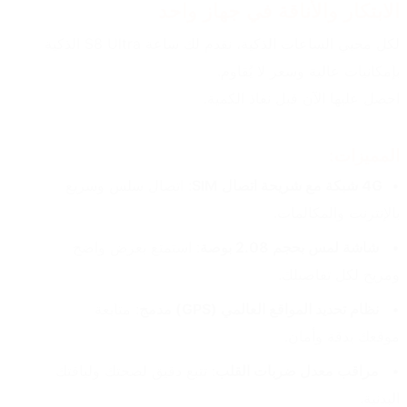
الابتكار والأناقة في جهاز واحد
لكل محبي الساعات الذكية، نقدم لك ساعة S8 Ultra الذكية 
بإمكانيات عالية وسعر لا يُقاوم.
احصل عليها الآن قبل نفاذ الكمية.
المميزات: 
4G شبكة مع شريحة اتصال SIM
: اتصال سلس وسريع 
بالإنترنت والمكالمات. 
 شاشة لمس بحجم 2.08 بوصة
: استمتع بعرض واضح 
ومريح لكل تفاصيلك. 
 نظام تحديد المواقع العالمي (GPS) مدمج
: متابعة 
موقعك بدقة وأمان. 
 مراقب معدل ضربات القلب
: تتبع دقيق لصحتك ولياقتك 
البدنية.