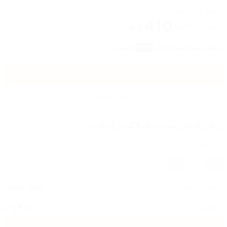
450
ج.م
السعر قبل الخصم
410
ج.م
السعر بعد الخصم
يشاهد هذا المنتج الآن
عميل
20
اضغط هنا للشراء
أضف للسلة
يرجى ادخال معلوماتك لإكمال الطلب
عدد القطع
1
تكلفة الشحن
شحن مجاني
الاجمالي
410
ج.م
اضغط هنا للشراء