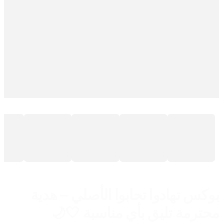
بوكس تهادوا تحابوا الأصلي – هدية
محترمة تليق بأي مناسبة 🤍🌙