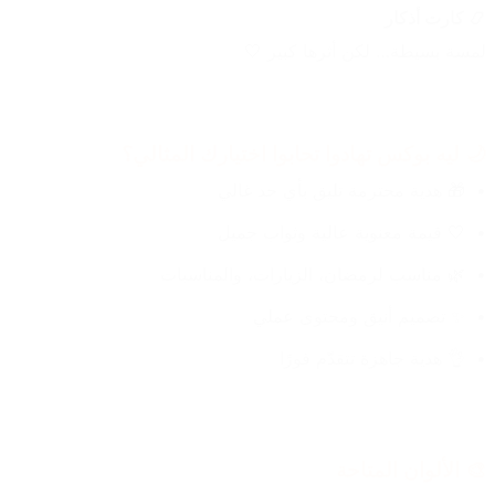
📿 كارت أذكار
لمسة بسيطة… لكن أثرها كبير 🤍
🌙 ليه بوكس تهادوا تحابوا اختيارك المثالي؟
🎁 هدية محترمة تليق بأي حد غالي
🤍 قيمة معنوية عالية وثواب جميل
🌿 مناسب لرمضان، الزيارات، والمناسبات
✨ تصميم أنيق ومحتوى عملي
👌 هدية جاهزة تتقدّم فورًا
🎨 الألوان المتاحة