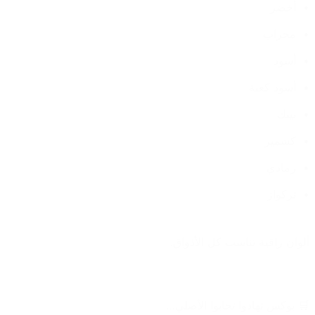
أخضر
محراب
أسود
أسود كعبة
بينك
كشمير
رمادي
تركواز
ألوان راقية تناسب كل الأذواق.
🛒 بوكس تهادوا تحابوا الأصلي…