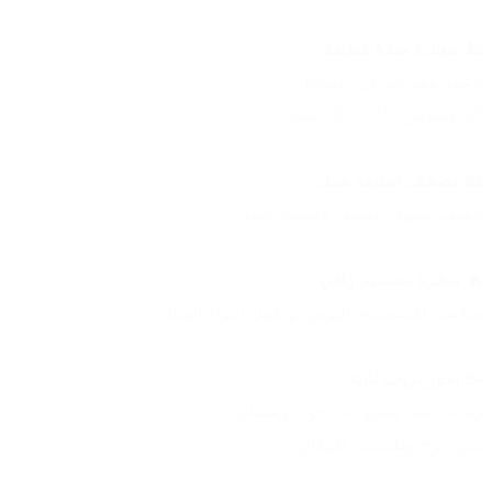
🕌 سجادة صلاة قطيفة
ناعمة ومريحة في الصلاة
📏 المقاس: 65 × 110 سم
📖 مصحف قطيفة شيك
خفيف وسهل المسك ولمسة أنيقة
🔥 مبخرة بتصميم راقي
مناسبة للاستخدام اليومي وتكمل أجواء المكان
🌫️ بخور بريحة ثابتة
ريحة دافية ممزوجة بأجواء رمضان
تدي روح وطمأنينة للمكان