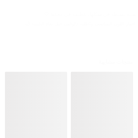
هدية بسيطة في شكلها، عظيمة في معناها 🤍
اختار اللون المناسب واطلبه دلوقتي قبل نفاد الكمية 🌙
منتجات مشابهة