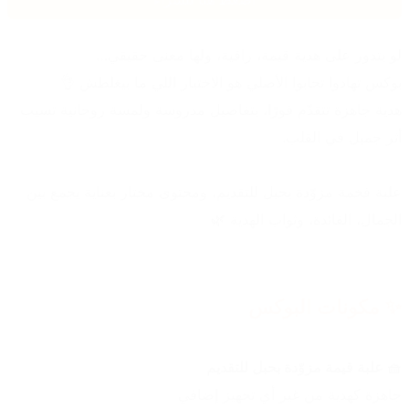
لو بتدور على هدية قيمة، راقية، ولها معنى حقيقي…
بوكس تهادوا تحابوا الأصلي هو الاختيار اللي ما بيغلطش 👌
هدية جاهزة تتقدّم فورًا، بتفاصيل مدروسة ولمسة روحانية تسيب 
أثر جميل في القلب.
علبة فخمة مزوّدة بحبل للتقديم، ومحتوى مختار بعناية يجمع بين 
الجمال، الفائدة، وثواب الهدية 🌿
✨ مكونات البوكس
🧺 علبة قيمة مزوّدة بحبل للتقديم
جاهزة كهدية من غير أي تجهيز إضافي