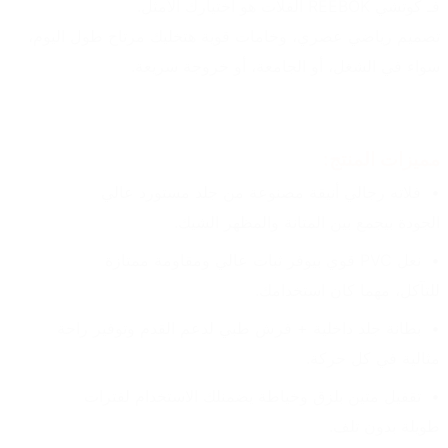
فـ كوتشي REEBOK الفلات هو اختيارك الأمثل.
تصميم رياضي عصري، وخامات قوية هتخليك مرتاح طول اليوم، 
سواء في الشغل، أو الجامعة، أو خروجة سريعة.
مميزات المنتج:
فلاته رجالي أنيقة مصنوعة من جلد مستورد عالي 
الجودة بيجمع بين المتانة والمظهر الشيك.
نعل PVC قوي بيوفر ثبات عالي ومقاومة ممتازة 
للتآكل، مهما كان استخدامك.
بطانة جلد داخلية + فرش طبي لدعم القدم وتوفير راحة 
مثالية في كل حركة.
تقفيل متين بلزق وخياطة يضمنلك الاستخدام لفترات 
طويلة بدون تلف.