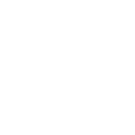
تصميم سهل اللبس والخلع، مناسب لكل الأعمار وكل 
المناسبات.
تلبيس مضبوط يعطيك إحساس بالثبات والراحة طول 
اليوم.
الألوان المتاحة:
أبيض – أسود – أبيض × كحلي – أبيض × أخضر – أبيض × أزرق – 
أبيض × رمادي
المقاسات المتوفرة:
 من 41 إلى 45
اختار لونك المفضل وعيش الراحة والاستايل مع كوتشي REEBOK 
الفلات – قطعة أساسية لكل راجل بيحب البساطة والتميز.