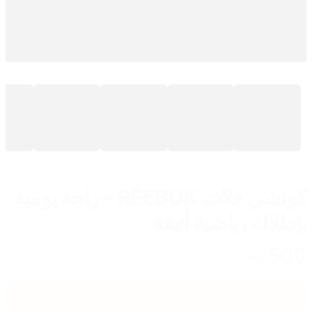
كوتشي فلات REEBOK – راحة يومية
بإطلالة رياضية أنيقة
500
ج.م
اضغط هنا للشراء