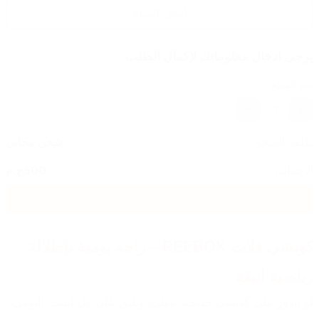
أضف للسلة
يرجى ادخال معلوماتك لإكمال الطلب
عدد القطع
1
تكلفة الشحن
شحن مجاني
الاجمالي
500
ج.م
اضغط هنا للشراء
كوتشي فلات REEBOK – راحة يومية بإطلالة 
رياضية أنيقة
لو بتدور على كوتشي خفيف، عملي، ويليق على كل لبسك اليومي، 