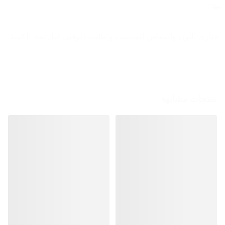
👟✨
اختاري اللون والمقاس المناسب واطلبيه دلوقتي قبل نفاد الكمية.
منتجات مشابهة