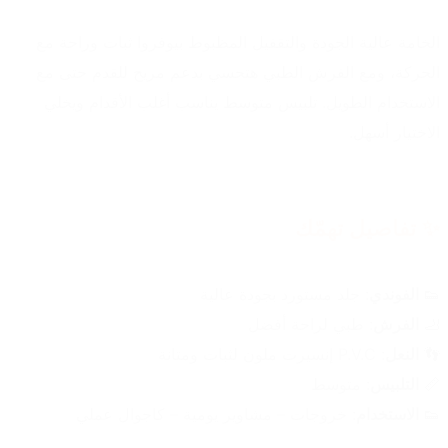
الخامة عالية الجودة والتقفيل المظبوط بيوفروا ثبات وراحة مع 
الحركة، ومع الفرش الطبي هتحسي بدعم مريح للقدم حتى مع 
الاستخدام الطويل. تلبيس متوسط يناسب أغلب الأقدام ويخلي 
الاختيار أسهل.
✨ تفاصيل تهمّك
👟 
الفوندي
: جلد مستورد بجودة عالية
🦶 
الفرش
: طبي لراحة أفضل
👣 
النعل
: P.V.C إنسيرت ملون لثبات ومتانة
📏 
التلبيس
: متوسط
👟 
الاستخدام
: خروجات – مشاوير يومية – كاجوال عملي