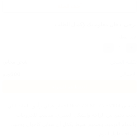
أضف للسلة
يرجى ادخال معلوماتك لإكمال الطلب
عدد القطع
1
تكلفة الشحن
شحن مجاني
الاجمالي
600
ج.م
اضغط هنا للشراء
كوتشي Nike ZG Shoes SV104 اختيار عملي وأنيق للبنات اللي 
بتحب تجمع بين الراحة والشكل العصري. مناسب للخروجات 
والمهام اليومية، بتصميم بسيط يكمّل أي ستايل كاجوال ويخليك 
مرتاحة طول اليوم.