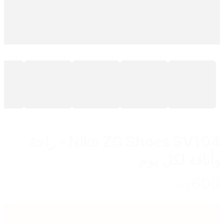
Nike ZG Shoes SV104 – راحة
وأناقة لكل يوم
600
ج.م
اضغط هنا للشراء