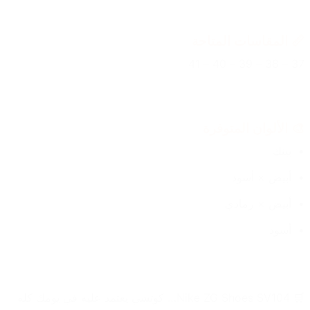
📏 المقاسات المتاحة
37 – 38 – 39 – 40 – 41
🎨 الألوان المتوفرة
بينك
أبيض × أسود
أبيض × رمادي
أسود
🛒 Nike ZG Shoes SV104… كوتشي يعتمد عليه في يومك كله 