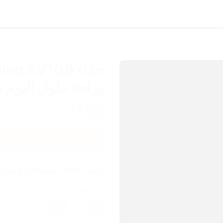
وراحة طول اليوم 
550
ج.م
اضغط هنا للشراء
يرجى ادخال معلوماتك لإكمال
عدد القطع
1