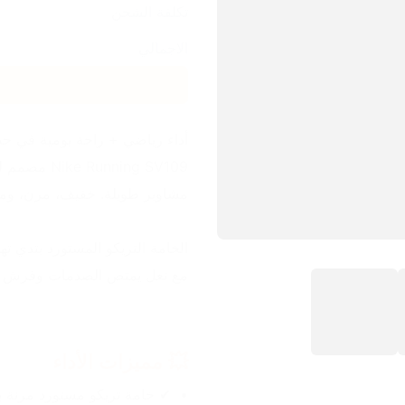
تكلفة الشحن
الاجمالي
أداء رياضي + راحة يومية في حذا
مشاوير طويلة. خفيف، مرن، ومري
مع نعل يمتص الصدمات وفرش ط
💥 مميزات الأداء
✔ خامة تريكو مستورد مرنة بت