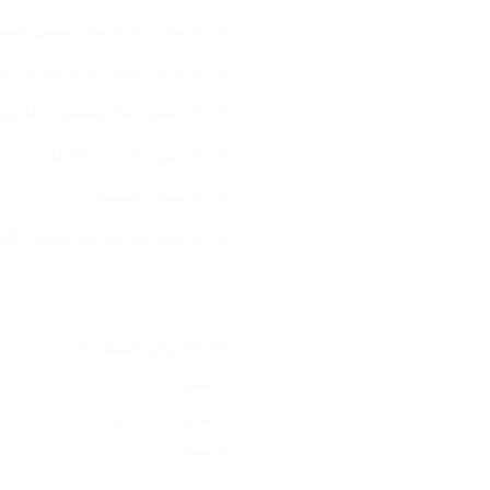
✔ نعل P.V.C بيور يمتص الصدمات
✔ فرش طبي لدعم قوس القد
✔ خفيف جدًا ومناسب للجري
✔ سهل الارتداء والخلع
✔ سهل التنضيف
✔ ثابت ومريح مع التلبيس ال
🎨 الألوان المتاحة
▫ أبيض
▫ أبيض × رمادي
▪ أسود