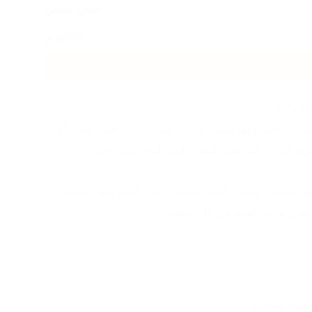
شحن مجاني
550
ج.م
اضغط هنا للشراء
ء واحد.
Nike Running SV109 مصمم للناس اللي يومها مليان حركة، سواء جري، جيم، شغل أو 
ح لدرجة إنك تقدر تلبسه طول اليوم بدون تعب.
الخامة التريكو المستورد بتدي تهوية ممتازة وتخلي الحذاء يتشكل على القدم بدون ضغط، 
بي يدعم القدم في كل خطوة.
هوية ممتازة