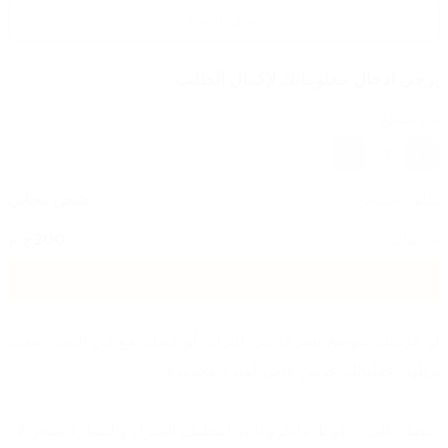
أضف للسلة
يرجى ادخال معلوماتك لإكمال الطلب
عدد القطع
1
تكلفة الشحن
شحن مجاني
الاجمالي
200
ج.م
اضغط هنا للشراء
لو عربيتك بتتوسخ بسرعة من التراب أو عندك بقع في البيت صعب 
تزيلها، عملنالك عرض خاص لفترة محدودة.
احصل على 5 فوط مايكروفايبر لتنظيف المنزل والسيارة بسعر لا 