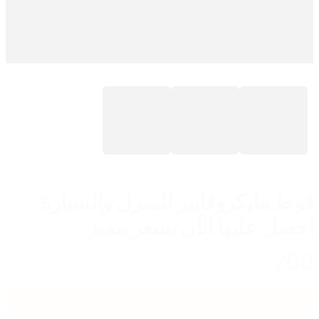
فوط مايكروفايبر للمنزل والسيارة
احصل عليها الآن بسعر مميز
200
ج.م
اضغط هنا للشراء