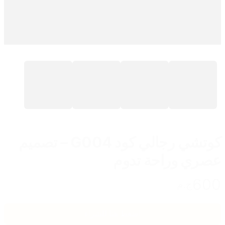
كوتشي رجالي كود G004 – تصميم
عصري وراحة تدوم
600
ج.م
اضغط هنا للشراء