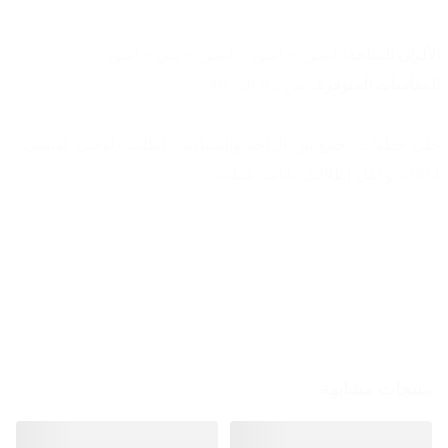
الألوان المتاحة:
 أبيض × أسود – أبيض × بني – أسود
المقاسات المتوفرة:
 من 42 إلى 46
خلي خطواتك تجمع بين الراحة والشياكة – اطلب دلوقتي كوتشي 
G004 وكمّل إطلالتك بأناقة عملية.
منتجات مشابهة