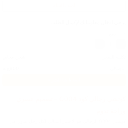
أضف للسلة
يرجى ادخال معلوماتك لإكمال الطلب
عدد القطع
1
تكلفة الشحن
شحن مجاني
الاجمالي
600
ج.م
اضغط هنا للشراء
كوتشي رجالي كود G004 – تصميم عصري 
وراحة تدوم
كوتشي G004 الرجالي هو الاختيار المثالي لكل رجل بيدور على 