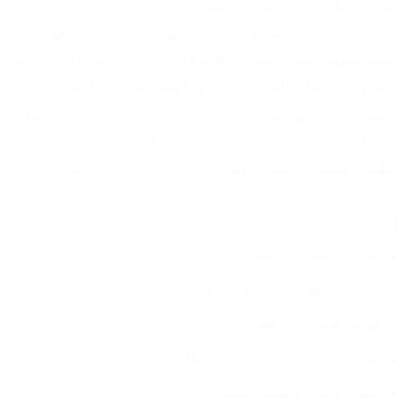
شياكة عملية وراحة في كل خطوة.
مصنوع من خامات مستوردة عالية الجودة مع نعل PVC بلونين 
يمنحه مظهر عصري ومميز، بالإضافة إلى فرش طبي داخلي بيوفر 
دعم وراحة مثالية للقدمين حتى مع اللبس لفترات طويلة.
تصميمه العملي والأنيق يخليه قطعة تناسب أكتر من Outfit سواء 
كاجوال أو سبور، مع تقفيل محترم يضمن المتانة والجودة.
التلبيس مضبوط علشان يوفرلك ثبات وراحة في الحركة.
المميزات:
خامات مستوردة بجودة عالية
نعل PVC بلونين شيك وعصري
فرش طبي مريح للقدمين
تصميم شيك يناسب مختلف الإطلالات
تقفيل محترم وتلبيس مضبوط