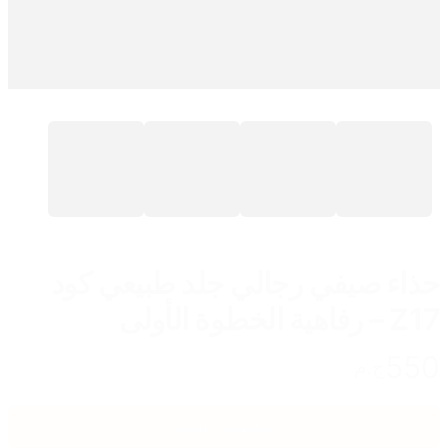
حذاء صيفي رجالي جلد طبيعي كود
Z17 – رفاهية الخطوة الأولى
550
ج.م
اضغط هنا للشراء