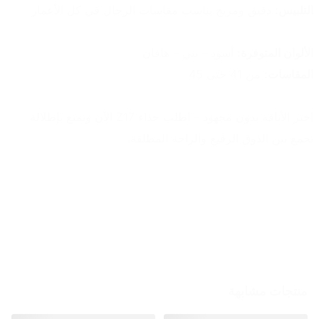
التلبيس:
 دقيق ومريح يناسب مقاسات الرجال في كل الأعمار
الألوان المتوفرة:
 أسود – بني – هافان
المقاسات:
 من 41 حتى 45
اختر الأناقة بدون مجهود – اطلب حذاء Z17 الآن وتمتع بإطلالة 
تجمع بين الذوق الرفيع والراحة المطلقة.
منتجات مشابهة