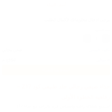
أضف للسلة
يرجى ادخال معلوماتك لإكمال الطلب
عدد القطع
1
تكلفة الشحن
شحن مجاني
الاجمالي
550
ج.م
اضغط هنا للشراء
حذاء صيفي رجالي جلد طبيعي كود Z17 – 
رفاهية الخطوة الأولى
استمتع بإطلالة راقية وإحساس فريد بالراحة مع حذاء Z17 