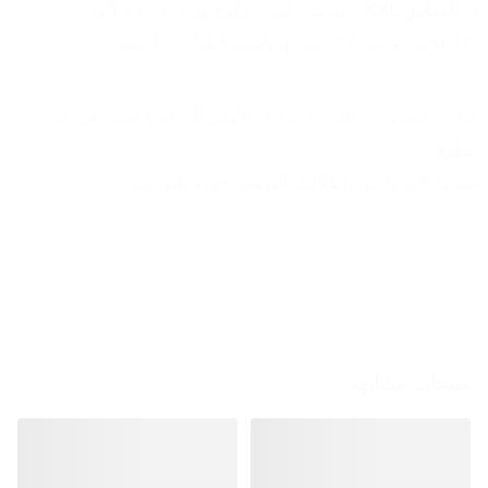
المقاس XXL :
 مناسب لمن يتراوح وزنه بين 96 إلى 
115 كجم، بعرض 67 سم، ومناسب لطول 180 سم.
عباية كابتشوه رجالي… اختيارك الأمثل للراحة والتميز في كل 
خطوة.
اطلبها الآن وارتقِ بإطلالتك اليومية بجودة تليق بك.
منتجات مشابهة