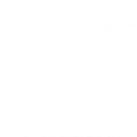
عباية كابتشوه رجالي – خامة فاخرة وتصميم 
عصري بلمسة شرقية
أضف لمظهرك لمسة من الفخامة والبساطة في آنٍ واحد مع عباية 
الكابتشوه الرجالي، المصنوعة من خامة قطن ببولين مستورد 
100%، والمصممة خصيصًا للرجل العصري الذي يبحث عن الراحة 
والأناقة.
المميزات:
خامة قطن أصلية ناعمة ومريحة، معالجة ضد الوبر 
والانكماش لضمان ثبات اللون والشكل
تصميم كابتشوه عصري، عملي ومناسب للخروج اليومي 
أو المناسبات البسيطة
شريط تطريز بتفاصيل مستوحاة من تصاميم فرزاتشي 