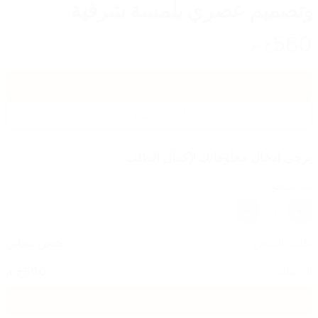
وتصميم عصري بلمسة شرقية
560
ج.م
اضغط هنا للشراء
أضف للسلة
يرجى ادخال معلوماتك لإكمال الطلب
عدد القطع
1
تكلفة الشحن
شحن مجاني
الاجمالي
560
ج.م
اضغط هنا للشراء