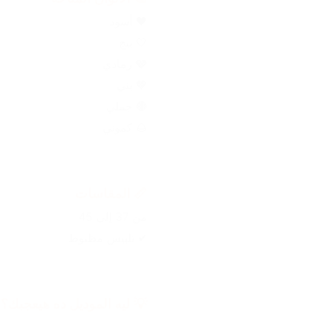
🖤 أسود
🤍 بيج
🩶 رمادي
🤎 بني
🟤 جملي
🌰 كموني
📏 المقاسات
من 37 إلى 45
✔ تلبيس مظبوط
💡 ليه الموديل ده هيعجبك؟