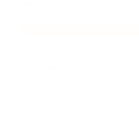
شحن مجاني
730
ج.م
اضغط هنا للشراء
، والشياكة في نفس الوقت.
Louis Vuitton Clogs Kan041 مصمم ليمنحك راحة واضحة مع كل خطوة، مع شكل 
والخروجات والمشاوير السريعة وحتى السفر.
الخامات المستخدمة تعطي إحساس Premium من أول لبسة، بداية من الجلد المستورد 
الطري الذي يوفر راحة وثبات ممتازين طوال اليوم.
الموديل Unisex مناسب للجنسين، مع تصميم عملي سهل التنسيق على مختلف الإطلالات 