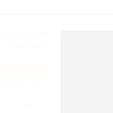
بستايل عصري ✨
730
ج.م
اضغط هنا للشراء
يرجى ادخال معلوماتك لإكمال
عدد القطع
1