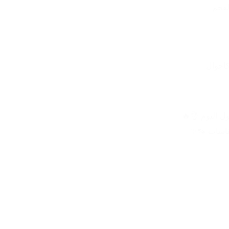
لفخم
اجوال
 اليوم 👌🔥
مقاسات 👡✨