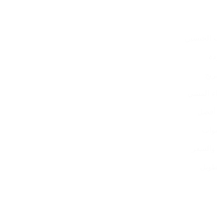
الجنسين
ريح
اء المشي
 أفضل
والسفر
طويل