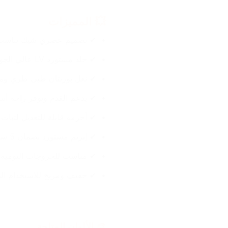
💥 المميزات
✔ تصميم عصري شيك يناسب 
✔ جلد مستورد LV عالي الجودة
✔ نعل بوريتان طبي طري وم
✔ يدعم القدم ويوفر راحة أثن
✔ أحزمة قابلة للتعديل لثبات
✔ إبزيم مستورد بضمان 5 سنوات
✔ مناسب للخروجات اليومية 
✔ خفيف ومريح للاستخدام ال
🎨 الألوان المتاحة