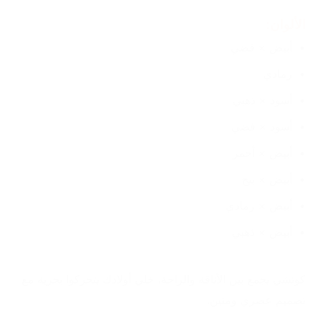
الألوان:
أبيض × فضي
رمادي
أسود × ذهبي
أسود × فضي
أبيض × أحمر
أبيض × بيج
أبيض × رمادي
أبيض × ذهبي
كوتشي يجمع بين الأناقة والراحة، خلي أولادك يتحركوا بحرية مع 
تصميم عصري ومتين.