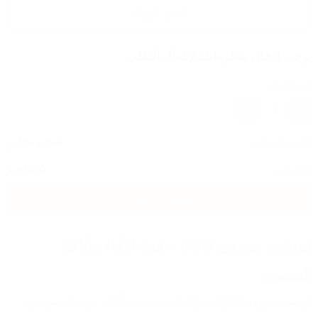
أضف للسلة
يرجى ادخال معلوماتك لإكمال الطلب
عدد القطع
1
تكلفة الشحن
شحن مجاني
الاجمالي
500
ج.م
اضغط هنا للشراء
كوتشي جوردن JOO – قوة الأداء وأناقة 
التصميم
كوتشي جوردن الأولادي والبناتي مصمم بأعلى جودة ليجمع بين 