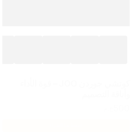
كوتشي جوردن JOO – قوة الأداء
وأناقة التصميم
500
ج.م
اضغط هنا للشراء