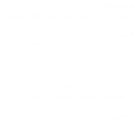
4. متين وقوي:
مصنوع من مواد متينة وقوية لضمان الاستخدام الطويل والمتكرر.
5. سعر مناسب:
سعره مناسب مقارنة بمميزاته المتعددة وقيمته العالية.
تفاصيل سريعة:
- 
المميزات
: الاستخدام المزدوج، حرف واحد/ست نقاط.
- 
المواد
: لوحة من الحديد + البلاستيك + الكربون 
الصلب.
- 
الحجم
: 30 سنتيمتر.