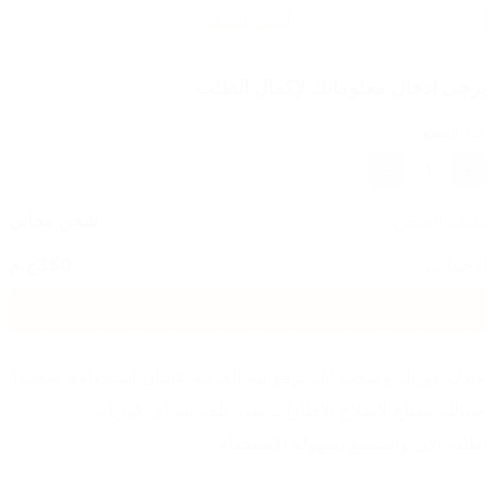
أضف للسلة
يرجى ادخال معلوماتك لإكمال الطلب
عدد القطع
1
تكلفة الشحن
شحن مجاني
الاجمالي
350
ج.م
اضغط هنا للشراء
عندك كوريك وصعب أنك ترفع بيه العربية عشان استخدامه صعب؟
جبنالك مفتاح لإصلاح الإطارات تقدر تلف بيه أي كوريك.
اطلبه الآن واستمتع بسهولة الاستخدام.