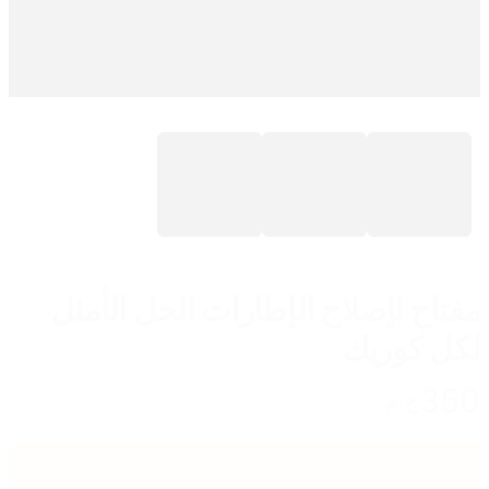
مفتاح لإصلاح الإطارات الحل الأمثل
لكل كوريك
350
ج.م
اضغط هنا للشراء