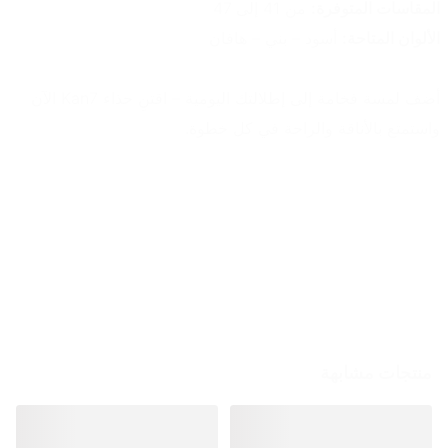
المقاسات المتوفرة:
 من 41 إلى 47
الألوان المتاحة:
 أسود – بني – هافان
أضف لمسة فخامة إلى إطلالتك اليومية – اقتنِ حذاء Kan7 الآن 
واستمتع بالأناقة والراحة في كل خطوة.
منتجات مشابهة