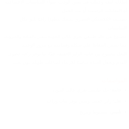
إطلالة أنيقة وعملية في نفس الوقت، سواء للمناسبات الاجتماعية 
أو المقابلات الرسمية أو بيئة العمل.
تصميمه الكلاسيكي العصري يمنحك مظهرًا راقيًا يليق بكل 
المناسبات.
مصنوع من جلد طبيعي بقري عالي الجودة يتميز بالمتانة والمرونة، 
مما يضمن الحفاظ على شكله وفخامته مع مرور الوقت.
النعل مصنوع من خامة الرابر الخفيفة جدًا، ما يوفر راحة قصوى 
للقدم ويجعل الحذاء مناسبًا للارتداء لساعات طويلة دون تعب.
المواصفات:
خامة:
 جلد طبيعي بقري عالي الجودة
نعل:
 رابر خفيف ومتين يوفر ثبات وراحة
تلبيس:
 مضبوط ومريح