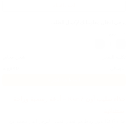
أضف للسلة
يرجى ادخال معلوماتك لإكمال الطلب
عدد القطع
1
تكلفة الشحن
شحن مجاني
الاجمالي
640
ج.م
اضغط هنا للشراء
حذاء سليب أون Kan7 – أناقة رسمية وراحة 
استثنائية
حذاء Kan7 بدون رباط هو الخيار المثالي للرجل الذي يبحث عن 