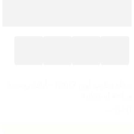
حذاء سليب أون Kan7 – أناقة رسمية
وراحة استثنائية
640
ج.م
اضغط هنا للشراء