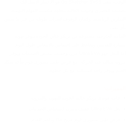
الوقت، يبقى Go Sketcher SV63 هو الاختيار الأمثل ليك.
تصميمه العصري وجودته العالية بيخلوه مناسب للمهام اليومية، 
التمارين الرياضية، وكمان الوقوف لفترات طويلة من غير ما تحس 
بأي تعب.
الخامة الخارجية مصنوعة من تريكو عالي الجودة بيوفر تهوية 
ممتازة للقدمين ويحافظ على إحساس بالانتعاش طول اليوم.
أما النعل فهو Ultra EVA مرن وخفيف بيمتص الصدمات ويوفر 
مرونة مثالية في الحركة، مع فرش طبي ميموري فوم بيأخد شكل 
القدم ويوفر راحة استثنائية مع كل خطوة.
المميزات:
خامة فوندي تريكو عالية الجودة للتهوية والمرونة.
نعل Ultra EVA خفيف ومرن لامتصاص الصدمات.
فرش طبي ميموري فوم مريح جدًا وداعم للقدم.