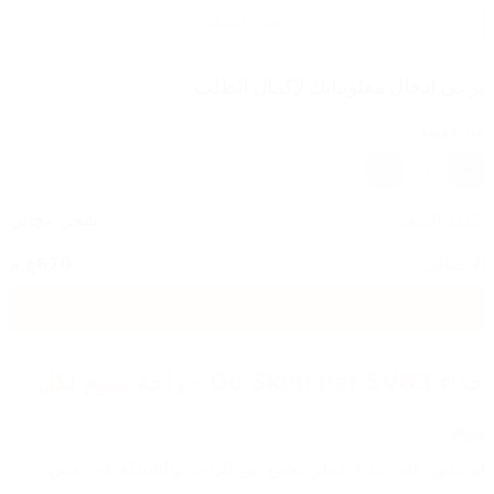
أضف للسلة
يرجى ادخال معلوماتك لإكمال الطلب
عدد القطع
1
تكلفة الشحن
شحن مجاني
الاجمالي
670
ج.م
اضغط هنا للشراء
حذاء Go Sketcher SV63 – راحة تدوم لكل 
يوم
لو بتدور على حذاء عملي يجمع بين الراحة والشياكة في نفس 