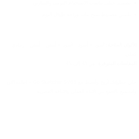
تصميم عملي يناسب الاستخدام اليومي والتمارين.
تلبيس مضبوط يمنح ثبات وراحة طوال اليوم.
الألوان المتاحة:
 أسود × أسود – أسود × أبيض – أبيض – رمادي – 
كحلي
المقاسات المتوفرة:
 من 41 إلى 45
خلي خطواتك أريح وأنشط مع Go Sketcher SV63 – اطلبه الآن 
واستمتع بالجمع بين الأداء العملي والأناقة العصرية.