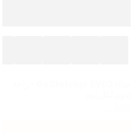
حذاء Go Sketcher SV63 – راحة
تدوم لكل يوم
670
ج.م
اضغط هنا للشراء