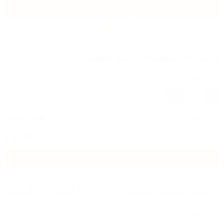
اضغط هنا للشراء
أضف للسلة
يرجى ادخال معلوماتك لإكمال الطلب
عدد القطع
1
تكلفة الشحن
شحن مجاني
الاجمالي
375
ج.م
اضغط هنا للشراء
ماكينة التنعيم الألمانية CR 850 الجودة الألمانية 
بين يديك