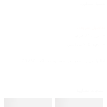
تقنيتها المتطورة.
تفاصيل سريعة:
الوزن: 74 جرام.
الجهد: 350 مل أمبير.
اطلبها الآن واستمتع بنعومة مثالية مع ماكينة CR 850.
منتجات مشابهة