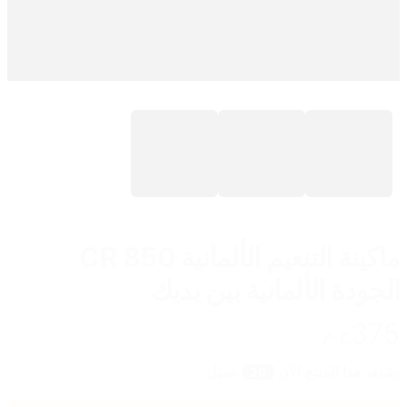
ماكينة التنعيم الألمانية CR 850
الجودة الألمانية بين يديك
375
ج.م
يشاهد هذا المنتج الآن
عميل
20