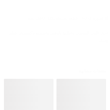
🛒 إسورة F002… قطعة بسيطة تكمّل أناقتك بثقة ✨
اختار اللون المناسب واطلبها دلوقتي واستمتع بإكسسوار عملي 
وشيك.
منتجات مشابهة