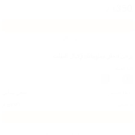
350
ج.م
اضغط هنا للشراء
أضف للسلة
يرجى ادخال معلوماتك لإكمال الطلب
عدد القطع
1
تكلفة الشحن
شحن مجاني
الاجمالي
350
ج.م
اضغط هنا للشراء