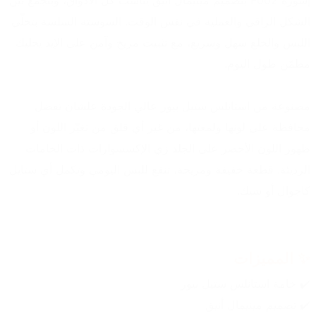
إسورة F002 بتصميم مينيمال أنيق يناسب كل الأذواق، وبتجمع بين 
الشكل الراقي والعملية في نفس الوقت. السوستة السلسة بتخلّي 
اللبس والخلع سهل وسريع، مع تثبيت مريح وآمن على الإيد يخليك 
مطمّن طول اليوم.
مصنوعة من استانلس ستيل بيور عالي الجودة علشان تفضل 
محافظة على لونها ولمعتها، من غير أي قلق من تغيّر اللون أو 
ظهور اللون الأخضر على الجلد زي الإكسسوارات ذات الخامات 
الرديئة. قطعة خفيفة ومريحة، تنفع للبس اليومي وتكمل أي ستايل 
كاجوال أو شيك.
✨ المميزات
✔️ خامة استانلس ستيل بيور
✔️ تصميم مينيمال أنيق