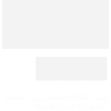
إسورة F002 استانلس بيور – بساطة
راقية وراحة في كل تفصيلة