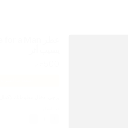
يسيب أثر
500
ج.م
اضغط هنا للشراء
يرجى ادخال معلوماتك لإكمال
عدد القطع
1