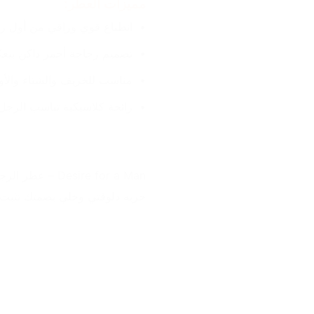
مميزات العطر:
انطباع قوي وراقي من أول ر
تصميم زجاجة أحمر داكن بيعك
مناسب للخريف والشتاء والأو
رائحة كلاسيكية تناسب الرج
Desire for a Man – عطر الرجولة الهادية والجاذبية اللي ما تتنساش.
جربه دلوقتي وخلي بصمتك تثبت