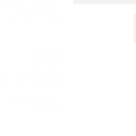
حجم العبوة:
 100 مل
الفئة
: عطر رجالي كلاسيكي 
تركيبة العطر:
النوتات العليا: 
تفاح – برغموت 
القلب
: وردة – باتشولي – خش
القاعدة
: مسك – فانيليا – لبدا
ثابتة في الذاكرة.