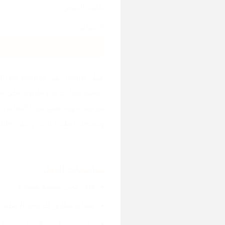
تكلفة الشحن
الاجمالي
عطر Desire من Alfred Dunhill واحد من العطور الرجالي الكلاسيكية اللي ما بتقدمش،
رائحته فيها جرأة وجاذبية تخل
بتركيبة قوية تجمع بين الانتعاش ف
وبيمنحك انطباع ثابت وأنيق يخليك 
مواصفات العطر:
هاي كوبي بجودة ممتازة
ضمان تطابق للرائحة الأصلية
ثبات قوي لمدة 8 ساعات على الجسم و 24 ساعة على الملابس