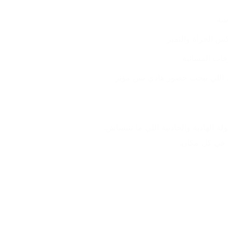
شة
س الجرأة والتميز
قات المسائية
ل اللي بيحب حضور هادي بس مؤثر
 في كل مكان.