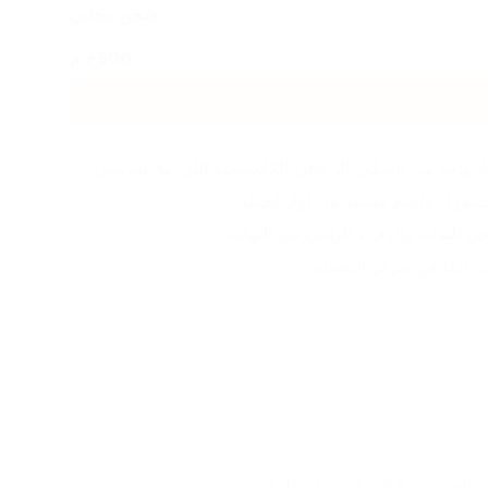
شحن مجاني
500
ج.م
اضغط هنا للشراء
ي حضورك واضح ومميز من أول لحظة.
ي البداية والدِفء الراقي في النهاية،
دايمًا في مركز الاهتمام.