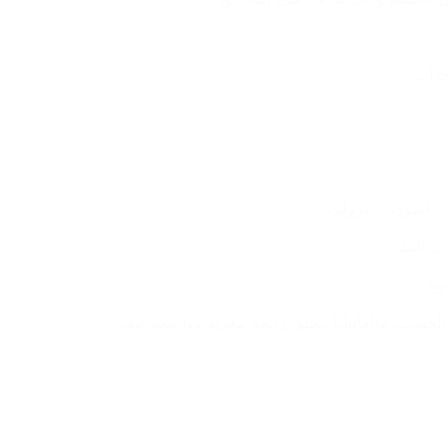
جذاب
– ليمون – نيرولي
ب التيك
نوم
مزيج متوازن بين الحمضيات، الخشب، والفانيليا بيخلق رائحة مغرية وواضحة تبقى 