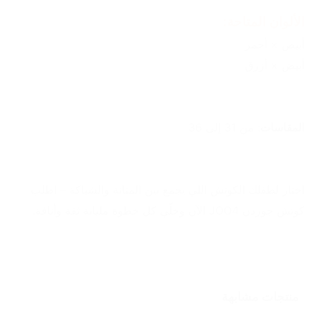
الألوان المتاحة:
أبيض × أحمر
أبيض × أزرق
المقاسات
: من 31 إلى 36
اختار لطفلك الكوتش اللي يجمع بين المتانة والشياكة – اطلب 
كوتش جوردن JOO4 الآن وخلّي كل خطوة مليانة ثقة وأناقة.
منتجات مشابهة