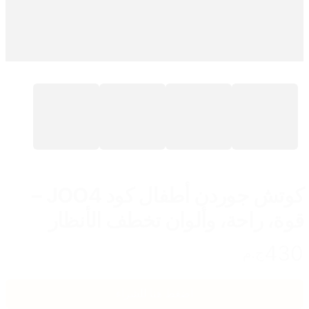
كوتش جوردن أطفال كود JOO4 –
قوة، راحة، وألوان تخطف الأنظار
430
ج.م
اضغط هنا للشراء