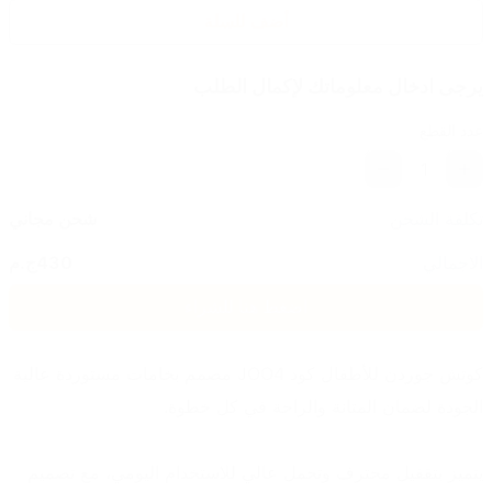
أضف للسلة
يرجى ادخال معلوماتك لإكمال الطلب
عدد القطع
1
تكلفة الشحن
شحن مجاني
الاجمالي
430
ج.م
اضغط هنا للشراء
كوتش جوردن للأطفال كود JOO4 مصمم بخامات مستوردة عالية 
الجودة لضمان المتانة والراحة في كل خطوة.
يتميز بتقفيل محترف وتحمل عالي للاستخدام اليومي، مع تصميم 