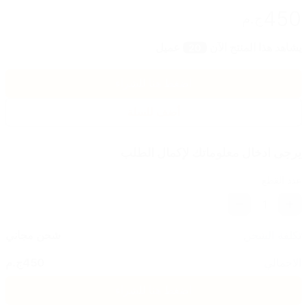
450
ج.م
يشاهد هذا المنتج الآن
عميل
20
اضغط هنا للشراء
أضف للسلة
يرجى ادخال معلوماتك لإكمال الطلب
عدد القطع
1
تكلفة الشحن
شحن مجاني
الاجمالي
450
ج.م
اضغط هنا للشراء