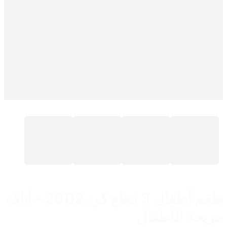
طقم أطفال 3 قطع كود 2002 – أناقة
مريحة للأطفال