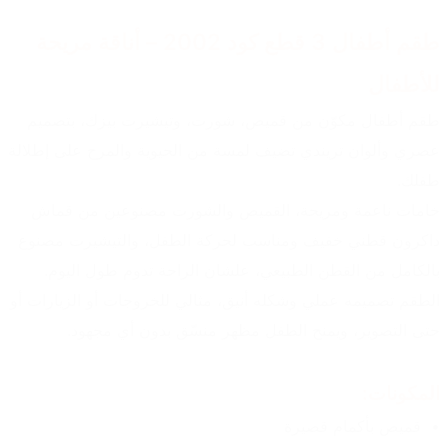
طقم أطفال 3 قطع كود 2002 – أناقة مريحة 
للأطفال
طقم أطفال مكوّن من قميص، شورت، وتيشيرت بيزك، بتصميم 
عصري وألوان تريندي تضيف لمسة من الحيوية والمرح على إطلالة 
طفلك.
خامات ناعمة ومريحة، القميص والشورت مصنوعين من قماش 
داكرون قطني خفيف ومناسب لحركة الطفل، والتيشيرت مصنوع 
بالكامل من القطن الطبيعي، علشان الراحة تدوم طول اليوم.
الطقم تصميمه عملي وشكله أنيق، مثالي للخروجات أو الزيارات أو 
حتى التصوير، ويمنح الطفل مظهر منسّق بدون أي مجهود.
المكونات:
قميص بأكمام قصيرة