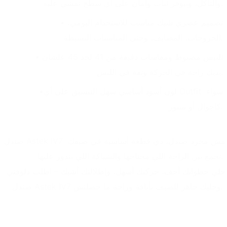
والتآكل، وبيوفر ثبات وأمان على أي سطح تمشي عليه.
تصميم عصري شيك مناسب للاستخدام اليومي، 
الخروجات، المصايف، وحتى المناسبات البسيطة.
تلبيس مضبوط ومقاسات دقيقة من 41 لحد 45 علشان 
يديك راحة في الحركة وثقة في اللبس.
لون أسود أساسي سهل التنسيق على أي Outfit سواء 
كاجوال أو سبور.
صندل Astek IV7 مش مجرد صندل، دي قطعة أساسية في صيفك 
تجمع بين الراحة اللي محتاجها والشياكة اللي بتدور عليها.
خلي خطواتك أخف، حركتك أسهل، وإطلالتك أشيك – اطلب دلوقتي 
صندل Astek IV7 وخليك جاهز للصيف بأناقة وراحة ما حصلتش.