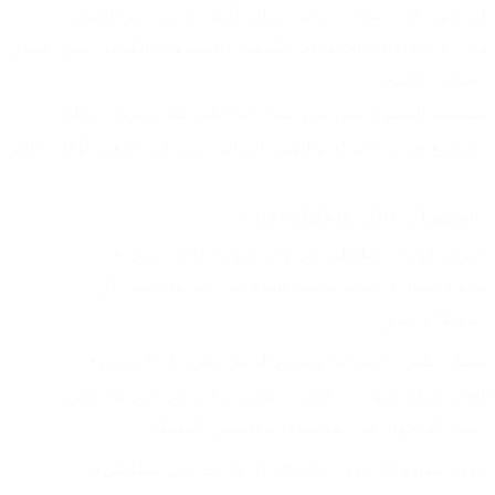
لو بتدور على صندل رجالي عملي وأنيق يناسب حر الصيف 
والخروجات اليومية والمشاوير الطويلة، يبقى صندل Astek IV7 هو 
اختيارك الصح.
تصميمه المفتوح مش بس شيك جدًا لكنه كمان مريح، بيخليك 
تستمتع بحرية الحركة والتهوية المثالية حتى في أصعب أوقات الحر.
المميزات اللي هتخليك تختاره:
أحزمة فوندي مطاطية مزدوجة بجودة عالية، بتدي 
مرونة ممتازة وثبات محكم للقدم من غير ما تحس بأي 
ضغط أو ضيق.
فرش EVA مبطن طبي، ناعم جدًا وبيوزع الحمل على 
القدم بشكل متوازن، علشان تمشي براحة من غير ما تحس 
بتعب أو إجهاد حتى مع ساعات المشي الطويلة.
نعل خارجي مطاطي (Rubber) قوي، مقاوم للانزلاق 