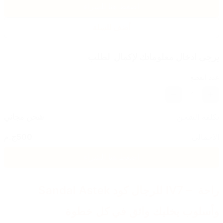
اضغط هنا للشراء
أضف للسلة
يرجى ادخال معلوماتك لإكمال الطلب
عدد القطع
1
تكلفة الشحن
شحن مجاني
الاجمالي
500
ج.م
اضغط هنا للشراء
 Sandal Astek للرجال كود IV7 – راحة 
وأسلوب يخليك واثق في كل خطوة