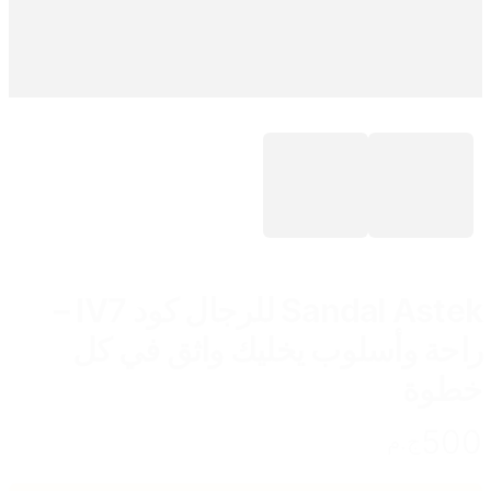
Sandal Astek للرجال كود IV7 –
راحة وأسلوب يخليك واثق في كل
خطوة
500
ج.م