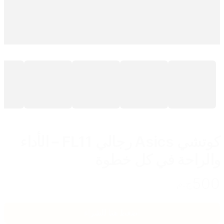
كوتشي Asics رجالي FL11 – الأداء
والراحة في كل خطوة
500
ج.م
اضغط هنا للشراء