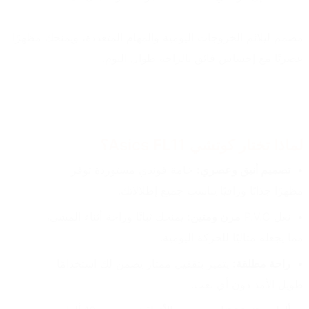
مصمم ليلائم الخروجات اليومية والمهام المتعددة، ويمنحك مظهرًا 
عصريًا مع إحساس فائق بالراحة طوال اليوم.
لماذا تختار كوتشي Asics FL11؟
تصميم أنيق وعصري:
 خامة فوندي مستوردة توفر 
مظهرًا جذابًا وراقيًا يناسب جميع إطلالاتك.
نعل P.V.C 
مرن ومتين:
 يمنحك ثباتًا وراحة أثناء المشي، 
مما يجعله مثاليًا للحركة اليومية.
راحة مطلقة:
 يتميز بتقفيل ممتاز يضمن لك استخدامًا 
طويل الأمد دون أي تعب.