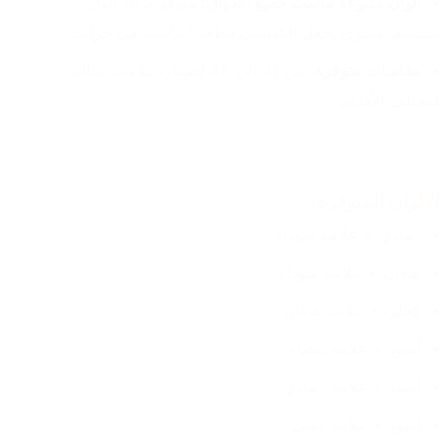
ألوان متنوعة تناسب جميع الأذواق: 
متوفر بـ 10 ألوان 
بتصميم عصري يجعل الكوتشي قطعة أساسية في خزانتك.
مقاسات متوفرة:
 من 41 إلى 45 لضمان ملاءمة مثالية 
لمختلف الأقدام.
الألوان المتوفرة:
رمادي × علامة سوداء
هافان × علامة سوداء
كحلي × علامة هافان
أسود × علامة بيضاء
أسود × علامة رمادي
أسود × علامة ذهبي