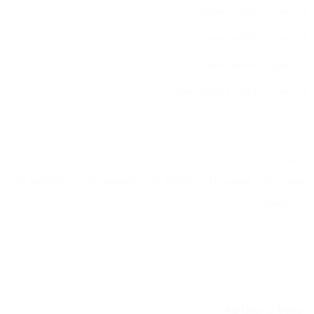
أبيض × علامة سوداء
أبيض × علامة خضراء
أبيض × علامة كحلي
أبيض × ذهبي وعلامة سوداء
لا تتردد!
احصل على كوتشي Asics FL11 الآن واستمتع بالراحة والأناقة في 
كل خطوة.
منتجات مشابهة