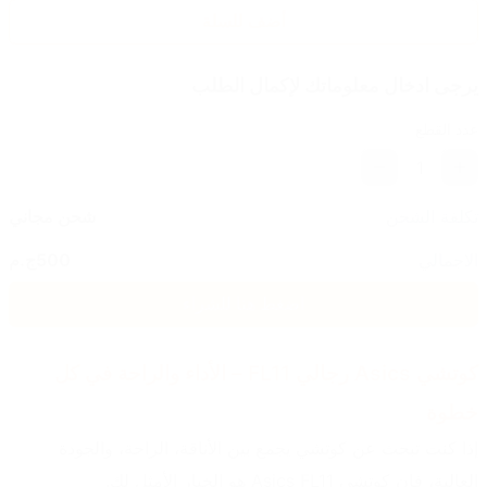
أضف للسلة
يرجى ادخال معلوماتك لإكمال الطلب
عدد القطع
1
تكلفة الشحن
شحن مجاني
الاجمالي
500
ج.م
اضغط هنا للشراء
كوتشي Asics رجالي FL11 – الأداء والراحة في كل 
خطوة
إذا كنت تبحث عن كوتشي يجمع بين الأناقة، الراحة، والجودة 
العالية، فإن كوتشي Asics FL11 هو الخيار الأمثل لك.