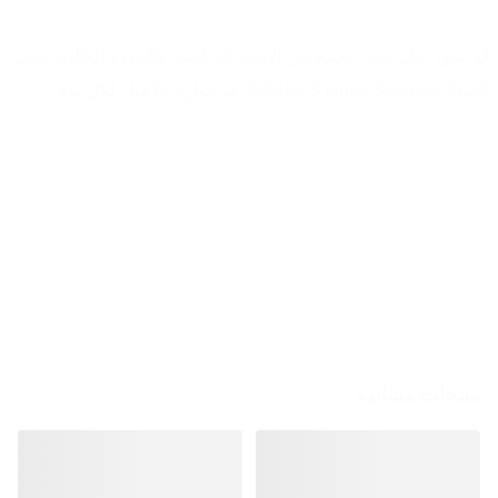
لو بتدور على حذاء يجمع بين الأناقة الرياضية والجودة العالية، يبقى 
Adidas 3 Lines Sneaker FL20 هو خيارك الأمثل لكل يوم.
منتجات مشابهة