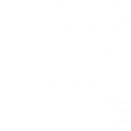
شخصيتك ويخلي إطلالتك دائمًا على الموضة.
المميزات:
جلد مستورد عالي الجودة لمظهر أنيق وفخامة تدوم.
نعل P.V.C متين مع لزق وخياطة لضمان قوة التحمل.
فرش طبي داخلي بيدعم القدم ويوفر راحة أكبر.
تصميم رياضي كلاسيكي مناسب للخروجات والمهام 
اليومية.
ألوان عصرية سهل تنسيقها مع أي ستايل.
الألوان المتاحة:
 أبيض – أبيض × أسود – أبيض × أخضر
المقاسات:
 من 41 إلى 45
التلبيس
: مضبوط ومريح