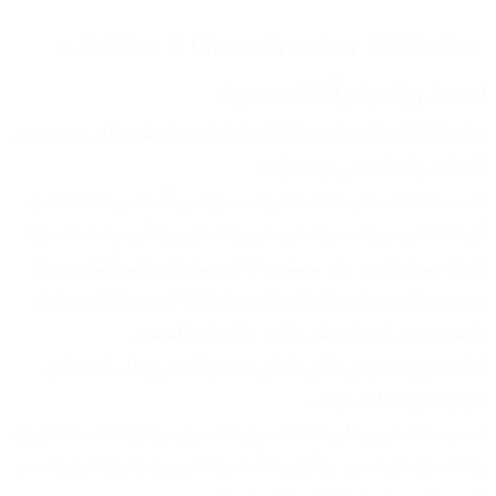
 حذاء Adidas 3 Lines Sneaker FL20 – 
لمسة رياضية بأناقة عصرية
حذاء Adidas 3 Lines Sneaker FL20 هو القطعة اللي بتجمع بين 
الشياكة والعملية في وقت واحد.
تصميمه الكلاسيكي بثلاثة خطوط مميزة من أديداس يخليك تكمل 
أي Outfit بسهولة، سواء في خروجاتك اليومية أو مهامك العملية.
الحذاء مصنوع من جلد مستورد فاخر بيمنحك مظهر أنيق وجودة 
تدوم مع الاستخدام، بالإضافة إلى نعل P.V.C متين بلزق وخياطة 
دقيقة تضمن قوة التحمل وثبات عالي في المشي.
كمان مزود بـ فرش طبي داخلي بيدعم القدم ويقلل الإحساس 
بالإجهاد مهما طال يومك.
تصميمه العملي بيخلي الحذاء سهل التنسيق مع الإطلالات الكاجوال 
والكلاسيك الرياضي، والألوان الأساسية المميزة هتديك تنوع يناسب 