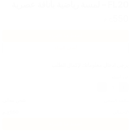
FL20 – لمسة رياضية بأناقة عصرية
550
ج.م
اضغط هنا للشراء
أضف للسلة
يرجى ادخال معلوماتك لإكمال الطلب
عدد القطع
1
تكلفة الشحن
شحن مجاني
الاجمالي
550
ج.م
اضغط هنا للشراء