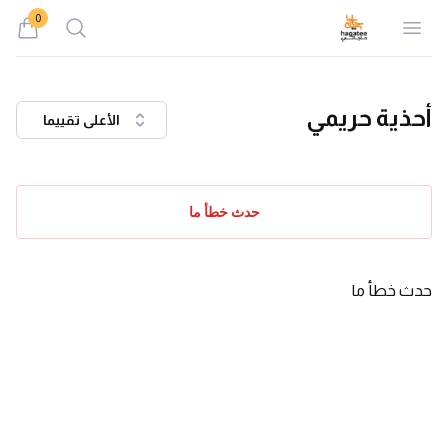
0
Search
Open menu
iew bag
أحذية حريمي
الأعلى تقييما
حدث خطأ ما
حدث خطأ ما